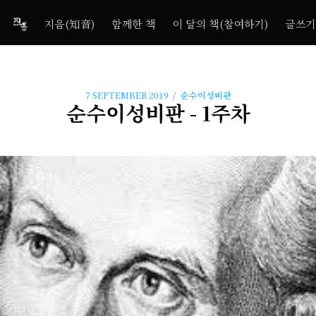
지음(知音)
함께한 책
이 달의 책(참여하기)
글쓰기
/
7 SEPTEMBER 2019
순수이성비판
순수이성비판 - 1주차