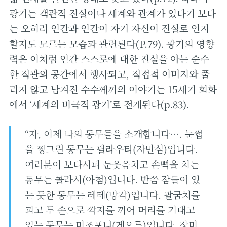
광기는 객관적 진실이나 세계와 관계가 있다기 보다
는 오히려 인간과 인간이 자기 자신이 진실로 인지
할지도 모르는 모습과 관련된다(P.79). 광기의 영향
력은 이처럼 인간 스스로에 대한 진실을 아는 순수
한 직관의 공간에서 행사되고, 직접적 이미지와 풀
리지 않고 남겨진 수수께끼의 이야기는 15세기 회화
에서 ‘세계의 비극적 광기’로 전개된다(p.83).
“자, 이제 나의 동무들을 소개합니다…. 눈썹
을 찡그린 동무는 필라우티(자만심)입니다.
여러분이 보다시피 눈웃음치고 손뼉을 치는
동무는 콜라시(아첨)입니다. 반쯤 잠들어 있
는 듯한 동무는 레테(망각)입니다. 팔굼치를
괴고 두 손으로 깍지를 끼어 머리를 기대고
있는 동무는 미조포니(게으름)입니다. 장미